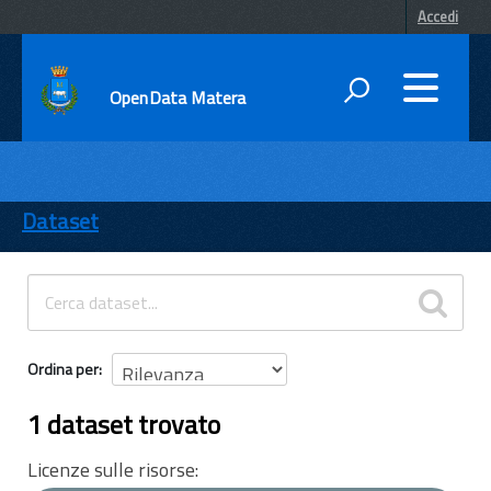
Accedi
OpenData Matera
DATI
ENTI
Dataset
TEMI
INFORMAZIONI
Ordina per
1 dataset trovato
Licenze sulle risorse: