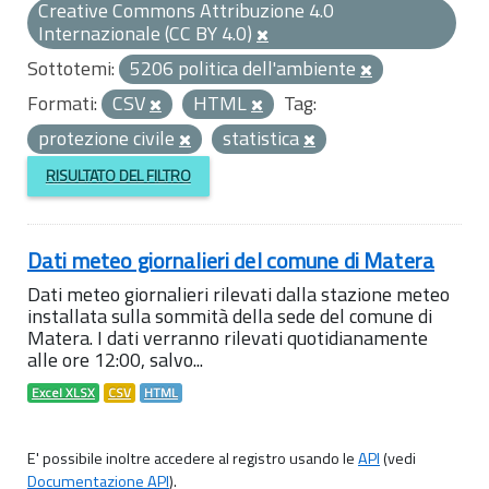
Creative Commons Attribuzione 4.0
Internazionale (CC BY 4.0)
Sottotemi:
5206 politica dell'ambiente
Formati:
CSV
HTML
Tag:
protezione civile
statistica
RISULTATO DEL FILTRO
Dati meteo giornalieri del comune di Matera
Dati meteo giornalieri rilevati dalla stazione meteo
installata sulla sommità della sede del comune di
Matera. I dati verranno rilevati quotidianamente
alle ore 12:00, salvo...
Excel XLSX
CSV
HTML
E' possibile inoltre accedere al registro usando le
API
(vedi
Documentazione API
).