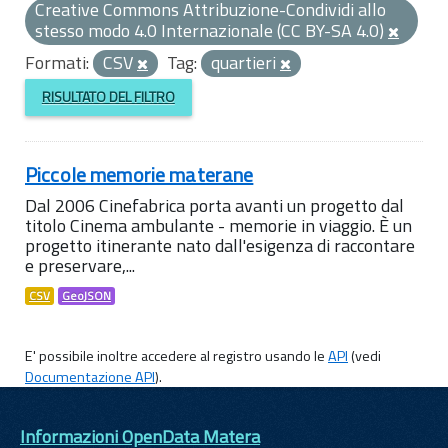
Creative Commons Attribuzione-Condividi allo
stesso modo 4.0 Internazionale (CC BY-SA 4.0)
Formati:
CSV
Tag:
quartieri
RISULTATO DEL FILTRO
Piccole memorie materane
Dal 2006 Cinefabrica porta avanti un progetto dal
titolo Cinema ambulante - memorie in viaggio. È un
progetto itinerante nato dall'esigenza di raccontare
e preservare,...
CSV
GeoJSON
E' possibile inoltre accedere al registro usando le
API
(vedi
Documentazione API
).
Informazioni OpenData Matera