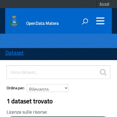
Accedi
OpenData Matera
DATI
ENTI
Dataset
TEMI
INFORMAZIONI
Ordina per
1 dataset trovato
Licenze sulle risorse: