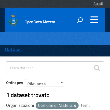
Accedi
OpenData Matera
DATI
ENTI
Dataset
TEMI
INFORMAZIONI
Ordina per
1 dataset trovato
Organizzazioni:
Comune di Matera
temi: