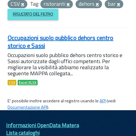
CSV
Tag:
ristoranti
dehors
bar
RISULTATO DEL FILTRO
Occupazioni suolo pubblico dehors centro
storico e Sassi
Occupazioni suolo pubblico dehors centro storico e
Sassi autorizzate dagli uffici competenti. Per
migliorare la visibilità abbiamo realizzato la
seguente MAPPA collegata...
CSV
Excel XLSX
E' possibile inoltre accedere al registro usando le
API
(vedi
Documentazione API
).
Informazioni OpenData Matera
Lista cataloghi