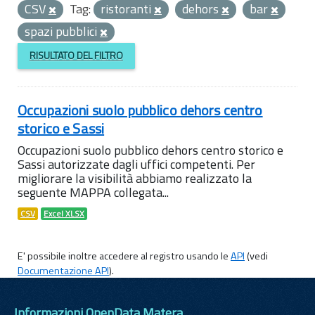
CSV
Tag:
ristoranti
dehors
bar
spazi pubblici
RISULTATO DEL FILTRO
Occupazioni suolo pubblico dehors centro
storico e Sassi
Occupazioni suolo pubblico dehors centro storico e
Sassi autorizzate dagli uffici competenti. Per
migliorare la visibilità abbiamo realizzato la
seguente MAPPA collegata...
CSV
Excel XLSX
E' possibile inoltre accedere al registro usando le
API
(vedi
Documentazione API
).
Informazioni OpenData Matera