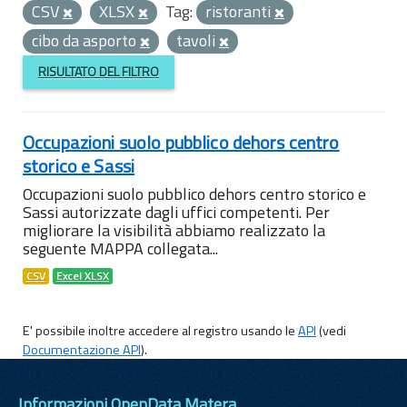
CSV
XLSX
Tag:
ristoranti
cibo da asporto
tavoli
RISULTATO DEL FILTRO
Occupazioni suolo pubblico dehors centro
storico e Sassi
Occupazioni suolo pubblico dehors centro storico e
Sassi autorizzate dagli uffici competenti. Per
migliorare la visibilità abbiamo realizzato la
seguente MAPPA collegata...
CSV
Excel XLSX
E' possibile inoltre accedere al registro usando le
API
(vedi
Documentazione API
).
Informazioni OpenData Matera