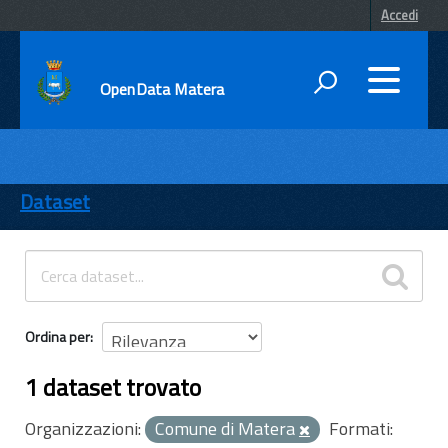
Accedi
OpenData Matera
DATI
ENTI
Dataset
TEMI
INFORMAZIONI
Ordina per
1 dataset trovato
Organizzazioni:
Comune di Matera
Formati: