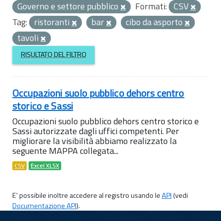
Governo e settore pubblico
Formati:
CSV
Tag:
ristoranti
bar
cibo da asporto
tavoli
RISULTATO DEL FILTRO
Occupazioni suolo pubblico dehors centro
storico e Sassi
Occupazioni suolo pubblico dehors centro storico e
Sassi autorizzate dagli uffici competenti. Per
migliorare la visibilità abbiamo realizzato la
seguente MAPPA collegata...
CSV
Excel XLSX
E' possibile inoltre accedere al registro usando le
API
(vedi
Documentazione API
).