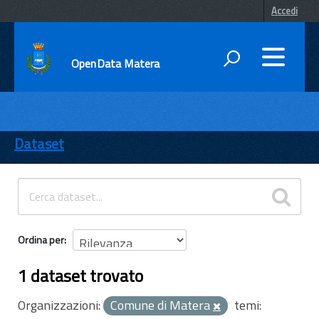
Accedi
OpenData Matera
DATI
ENTI
Dataset
TEMI
INFORMAZIONI
Ordina per
1 dataset trovato
Organizzazioni:
Comune di Matera
temi: