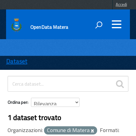
Accedi
OpenData Matera
DATI
ENTI
Dataset
TEMI
INFORMAZIONI
Ordina per
1 dataset trovato
Organizzazioni:
Comune di Matera
Formati: