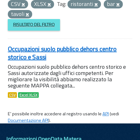
CSV
XLSX
Tag:
ristoranti
bar
tavoli
RISULTATO DEL FILTRO
Occupazioni suolo pubblico dehors centro
storico e Sassi
Occupazioni suolo pubblico dehors centro storico e
Sassi autorizzate dagli uffici competenti. Per
migliorare la visibilità abbiamo realizzato la
seguente MAPPA collegata...
CSV
Excel XLSX
E' possibile inoltre accedere al registro usando le
API
(vedi
Documentazione API
).
Informazioni OpenData Matera