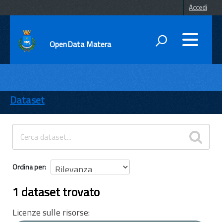
Accedi
OpenData Matera
DATI
ENTI
Dataset
TEMI
INFORMAZIONI
Ordina per
1 dataset trovato
Licenze sulle risorse: