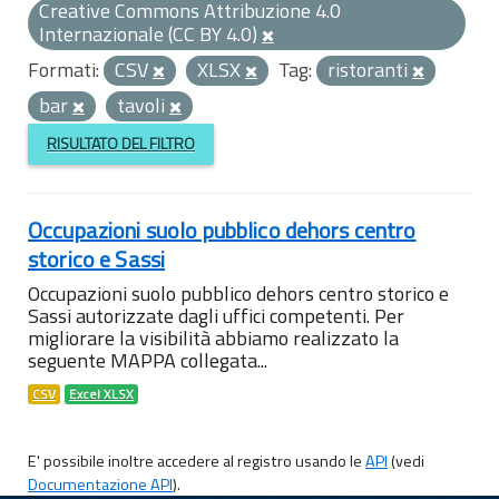
Creative Commons Attribuzione 4.0
Internazionale (CC BY 4.0)
Formati:
CSV
XLSX
Tag:
ristoranti
bar
tavoli
RISULTATO DEL FILTRO
Occupazioni suolo pubblico dehors centro
storico e Sassi
Occupazioni suolo pubblico dehors centro storico e
Sassi autorizzate dagli uffici competenti. Per
migliorare la visibilità abbiamo realizzato la
seguente MAPPA collegata...
CSV
Excel XLSX
E' possibile inoltre accedere al registro usando le
API
(vedi
Documentazione API
).