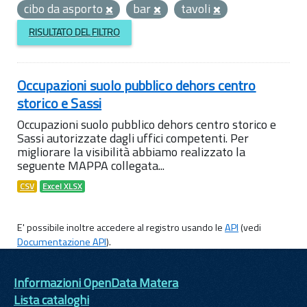
cibo da asporto
bar
tavoli
RISULTATO DEL FILTRO
Occupazioni suolo pubblico dehors centro
storico e Sassi
Occupazioni suolo pubblico dehors centro storico e
Sassi autorizzate dagli uffici competenti. Per
migliorare la visibilità abbiamo realizzato la
seguente MAPPA collegata...
CSV
Excel XLSX
E' possibile inoltre accedere al registro usando le
API
(vedi
Documentazione API
).
Informazioni OpenData Matera
Lista cataloghi