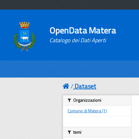
OpenData Matera
Catalogo dei Dati Aperti
Dataset
Organizzazioni
Comune di Matera (1)
temi