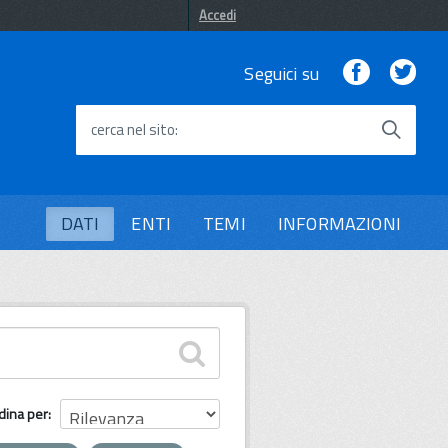
Accedi
Facebook
Twi
Seguici su
cerca nel sito
DATI
ENTI
TEMI
INFORMAZIONI
dina per