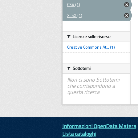
CSV (1)
XLSX (1)
Licenze sulle risorse
Creative Commons At... (1)
Sottotemi
Non ci sono Sottotemi
che corrispondono a
questa ricerca
Informazioni OpenData Matera
Lista cataloghi