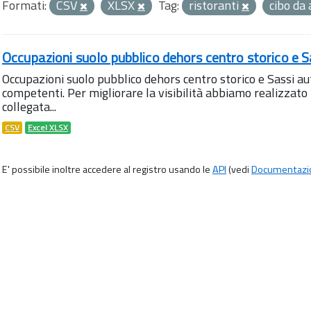
Formati:
CSV
XLSX
Tag:
ristoranti
cibo da
Occupazioni suolo pubblico dehors centro storico e S
Occupazioni suolo pubblico dehors centro storico e Sassi aut
competenti. Per migliorare la visibilità abbiamo realizza
collegata...
CSV
Excel XLSX
E' possibile inoltre accedere al registro usando le
API
(vedi
Documentazi