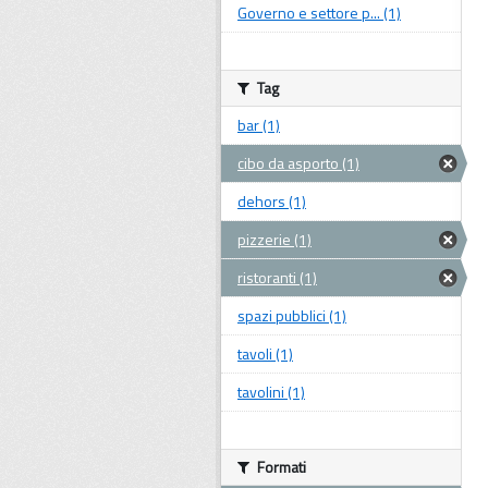
Governo e settore p... (1)
Tag
bar (1)
cibo da asporto (1)
dehors (1)
pizzerie (1)
ristoranti (1)
spazi pubblici (1)
tavoli (1)
tavolini (1)
Formati