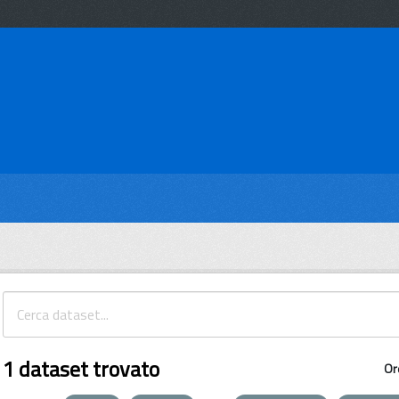
1 dataset trovato
Or