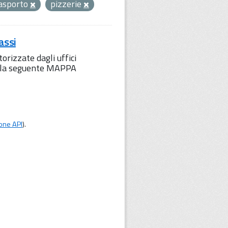
 asporto
pizzerie
assi
orizzate dagli uffici
to la seguente MAPPA
one API
).