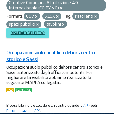
Creative Commons Attribuzione 4.0
Internazionale (CC BY 4.0)
Formati:
CSV
XLSX
Tag:
ristoranti
spazi pubblici
tavolini
RISULTATO DEL FILTRO
Occupazioni suolo pubblico dehors centro
storico e Sassi
Occupazioni suolo pubblico dehors centro storico e
Sassi autorizzate dagli uffici competenti. Per
migliorare la visibilità abbiamo realizzato la
seguente MAPPA collegata...
CSV
Excel XLSX
E' possibile inoltre accedere al registro usando le
API
(vedi
Documentazione API
).