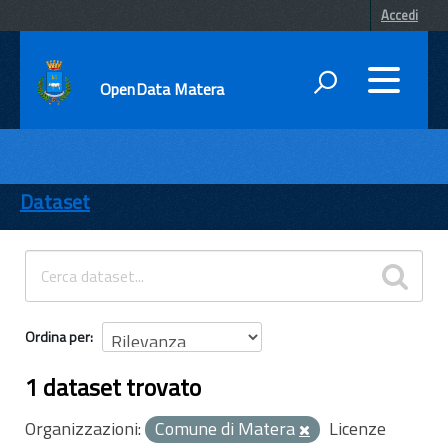
Accedi
OpenData Matera
DATI
ENTI
Dataset
TEMI
INFORMAZIONI
Ordina per
1 dataset trovato
Organizzazioni:
Comune di Matera
Licenze