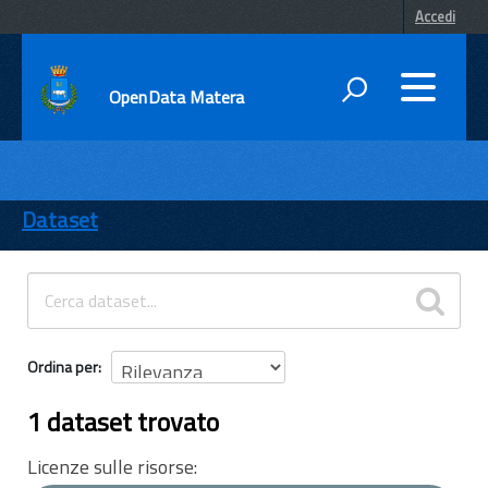
Accedi
OpenData Matera
DATI
ENTI
Dataset
TEMI
INFORMAZIONI
Ordina per
1 dataset trovato
Licenze sulle risorse: