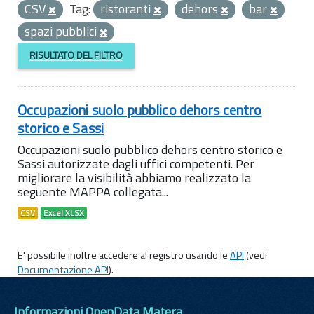
CSV
Tag:
ristoranti
dehors
bar
spazi pubblici
RISULTATO DEL FILTRO
Occupazioni suolo pubblico dehors centro
storico e Sassi
Occupazioni suolo pubblico dehors centro storico e
Sassi autorizzate dagli uffici competenti. Per
migliorare la visibilità abbiamo realizzato la
seguente MAPPA collegata...
CSV
Excel XLSX
E' possibile inoltre accedere al registro usando le
API
(vedi
Documentazione API
).
Informazioni OpenData Matera