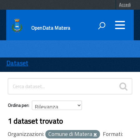
Accedi
OpenData Matera
DATI
ENTI
Dataset
TEMI
INFORMAZIONI
Ordina per
1 dataset trovato
Organizzazioni:
Comune di Matera
Formati: