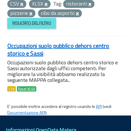
CSV
XLSX
Tag:
ristoranti
pizzerie
cibo da asporto
RISULTATO DEL FILTRO
Occupazioni suolo pubblico dehors centro
storico e Sassi
Occupazioni suolo pubblico dehors centro storico e
Sassi autorizzate dagli uffici competenti. Per
migliorare la visibilità abbiamo realizzato la
seguente MAPPA collegata...
CSV
Excel XLSX
E' possibile inoltre accedere al registro usando le
API
(vedi
Documentazione API
).
Informazioni OpenData Matera