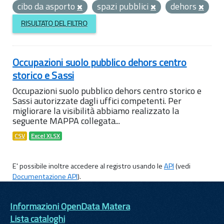
cibo da asporto
spazi pubblici
dehors
RISULTATO DEL FILTRO
Occupazioni suolo pubblico dehors centro
storico e Sassi
Occupazioni suolo pubblico dehors centro storico e
Sassi autorizzate dagli uffici competenti. Per
migliorare la visibilità abbiamo realizzato la
seguente MAPPA collegata...
CSV
Excel XLSX
E' possibile inoltre accedere al registro usando le
API
(vedi
Documentazione API
).
Informazioni OpenData Matera
Lista cataloghi