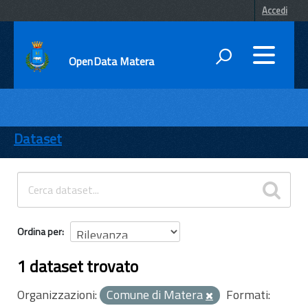
Accedi
OpenData Matera
DATI
ENTI
Dataset
TEMI
INFORMAZIONI
Ordina per
1 dataset trovato
Organizzazioni:
Comune di Matera
Formati: