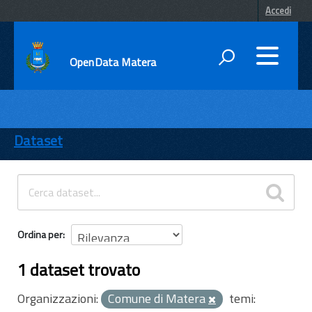
Accedi
OpenData Matera
DATI
ENTI
Dataset
TEMI
INFORMAZIONI
Ordina per
1 dataset trovato
Organizzazioni:
Comune di Matera
temi: