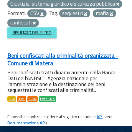
Giustizia, sistema giuridico e sicurezza pubblica
Formati:
CSV
Tag:
sequestri
mafia
confiscati
RISULTATO DEL FILTRO
Beni confiscati alla criminalità organizzata -
Comune di Matera
Beni confiscati tratti dinamicamente dalla Banca
Dati dell'ANBSC - Agenzia nazionale per
l'amministrazione e la destinazione dei beni
sequestrati e confiscati alla criminalità...
CSV
XML
JSON
Excel XLS
E' possibile inoltre accedere al registro usando le
API
(vedi
Documentazione API
).