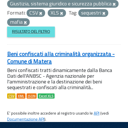
Giustizia, sistema giuridico e sicurezza pubblica
Formati:
CSV
XLS
Tag:
sequestri
mafia
RISULTATO DEL FILTRO
Beni confiscati alla criminalità organizzata -
Comune di Matera
Beni confiscati tratti dinamicamente dalla Banca
Dati dell'ANBSC - Agenzia nazionale per
l'amministrazione e la destinazione dei beni
sequestrati e confiscati alla criminalità...
CSV
XML
JSON
Excel XLS
E' possibile inoltre accedere al registro usando le
API
(vedi
Documentazione API
).