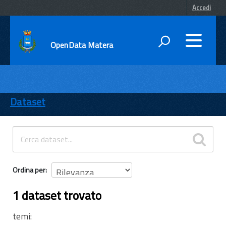
Accedi
OpenData Matera
DATI
ENTI
Dataset
TEMI
INFORMAZIONI
Ordina per
1 dataset trovato
temi: