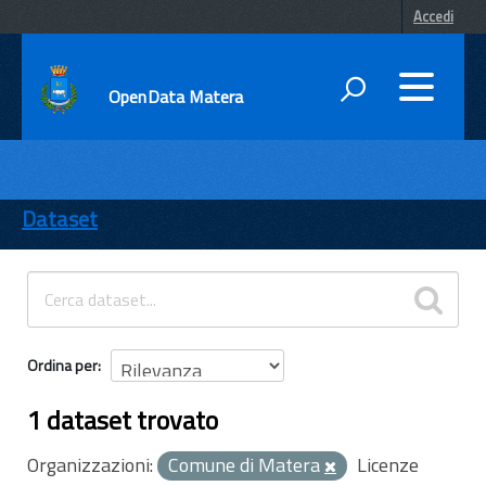
Accedi
OpenData Matera
DATI
ENTI
Dataset
TEMI
INFORMAZIONI
Ordina per
1 dataset trovato
Organizzazioni:
Comune di Matera
Licenze