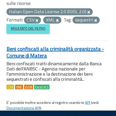
sulle risorse:
Italian Open Data License 2.0 (IODL 2.0)
Formati:
CSV
XML
Tag:
sequestri
RISULTATO DEL FILTRO
Beni confiscati alla criminalità organizzata -
Comune di Matera
Beni confiscati tratti dinamicamente dalla Banca
Dati dell'ANBSC - Agenzia nazionale per
l'amministrazione e la destinazione dei beni
sequestrati e confiscati alla criminalità...
CSV
XML
JSON
Excel XLS
E' possibile inoltre accedere al registro usando le
API
(vedi
Documentazione API
).