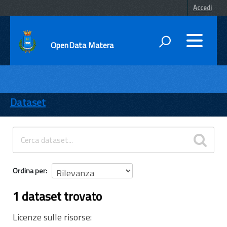
Accedi
OpenData Matera
DATI
ENTI
Dataset
TEMI
INFORMAZIONI
Ordina per
1 dataset trovato
Licenze sulle risorse: