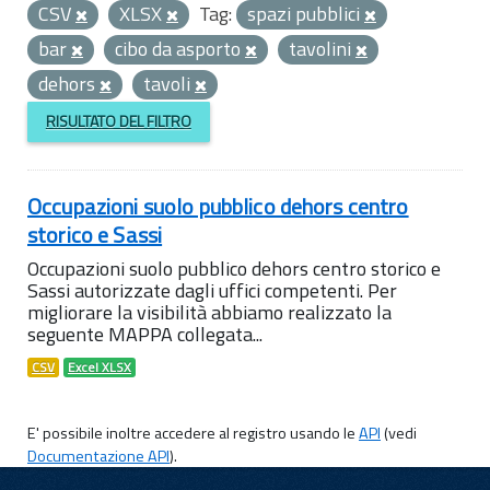
CSV
XLSX
Tag:
spazi pubblici
bar
cibo da asporto
tavolini
dehors
tavoli
RISULTATO DEL FILTRO
Occupazioni suolo pubblico dehors centro
storico e Sassi
Occupazioni suolo pubblico dehors centro storico e
Sassi autorizzate dagli uffici competenti. Per
migliorare la visibilità abbiamo realizzato la
seguente MAPPA collegata...
CSV
Excel XLSX
E' possibile inoltre accedere al registro usando le
API
(vedi
Documentazione API
).