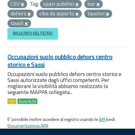
CSV
Tag:
spazi pubblici
bar
dehors
cibo da asporto
tavolini
tavoli
RISULTATO DEL FILTRO
Occupazioni suolo pubblico dehors centro
storico e Sassi
Occupazioni suolo pubblico dehors centro storico e
Sassi autorizzate dagli uffici competenti. Per
migliorare la visibilità abbiamo realizzato la
seguente MAPPA collegata...
CSV
Excel XLSX
E' possibile inoltre accedere al registro usando le
API
(vedi
Documentazione API
).