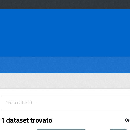
1 dataset trovato
Or