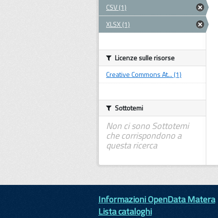
CSV (1)
XLSX (1)
Licenze sulle risorse
Creative Commons At... (1)
Sottotemi
Non ci sono Sottotemi
che corrispondono a
questa ricerca
Informazioni OpenData Matera
Lista cataloghi