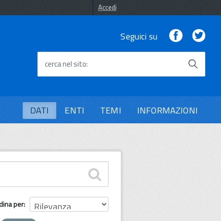
Accedi
Facebook
Twi
Seguici su
cerca nel sito
DATI
ENTI
TEMI
INFORMAZIONI
dina per