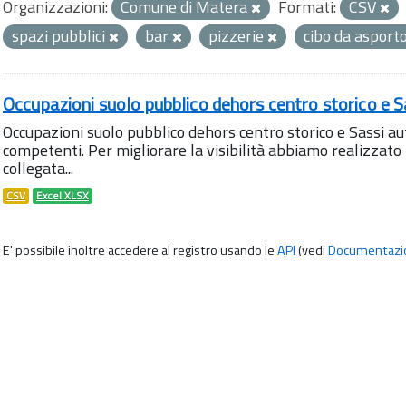
Organizzazioni:
Comune di Matera
Formati:
CSV
spazi pubblici
bar
pizzerie
cibo da asport
Occupazioni suolo pubblico dehors centro storico e S
Occupazioni suolo pubblico dehors centro storico e Sassi aut
competenti. Per migliorare la visibilità abbiamo realizza
collegata...
CSV
Excel XLSX
E' possibile inoltre accedere al registro usando le
API
(vedi
Documentazi