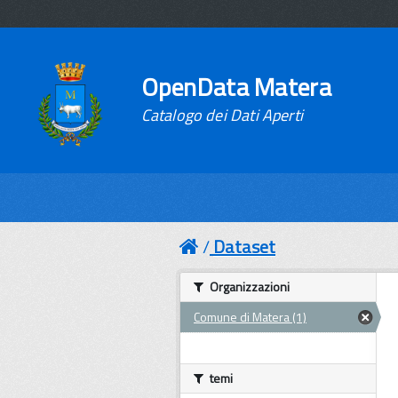
OpenData Matera
Catalogo dei Dati Aperti
Dataset
Organizzazioni
Comune di Matera (1)
temi