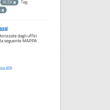
XLSX
Tag:
o
assi
orizzate dagli uffici
to la seguente MAPPA
one API
).