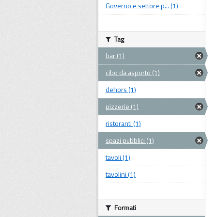
Governo e settore p... (1)
Tag
bar (1)
cibo da asporto (1)
dehors (1)
pizzerie (1)
ristoranti (1)
spazi pubblici (1)
tavoli (1)
tavolini (1)
Formati