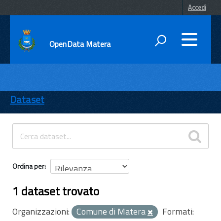
Accedi
OpenData Matera
DATI
ENTI
Dataset
TEMI
INFORMAZIONI
Ordina per
1 dataset trovato
Organizzazioni:
Comune di Matera
Formati: