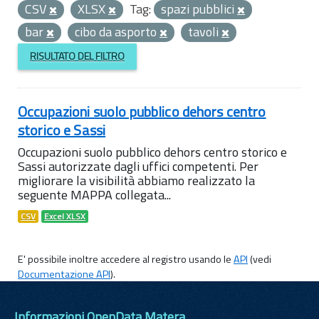
CSV
XLSX
Tag:
spazi pubblici
bar
cibo da asporto
tavoli
RISULTATO DEL FILTRO
Occupazioni suolo pubblico dehors centro
storico e Sassi
Occupazioni suolo pubblico dehors centro storico e
Sassi autorizzate dagli uffici competenti. Per
migliorare la visibilità abbiamo realizzato la
seguente MAPPA collegata...
CSV
Excel XLSX
E' possibile inoltre accedere al registro usando le
API
(vedi
Documentazione API
).
Informazioni OpenData Matera