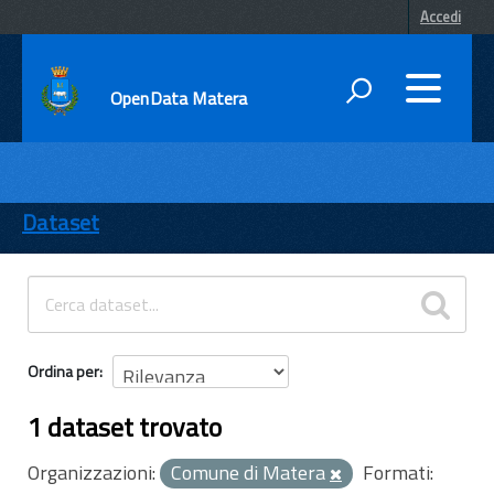
Accedi
OpenData Matera
DATI
ENTI
Dataset
TEMI
INFORMAZIONI
Ordina per
1 dataset trovato
Organizzazioni:
Comune di Matera
Formati: