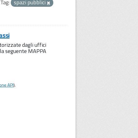
Tag:
spazi pubblici
assi
orizzate dagli uffici
to la seguente MAPPA
one API
).