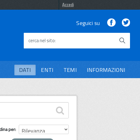
Accedi
Facebook
Twi
Seguici su
cerca nel sito
DATI
ENTI
TEMI
INFORMAZIONI
dina per