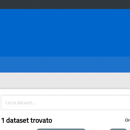
1 dataset trovato
Or