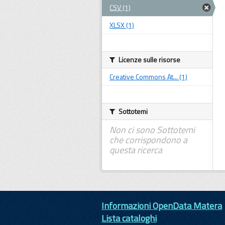
CSV (1)
XLSX (1)
Licenze sulle risorse
Creative Commons At... (1)
Sottotemi
Non ci sono Sottotemi
che corrispondono a
questa ricerca
Informazioni OpenData Matera
Lista cataloghi