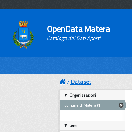
OpenData Matera
Catalogo dei Dati Aperti
Dataset
Organizzazioni
Comune di Matera (1)
temi