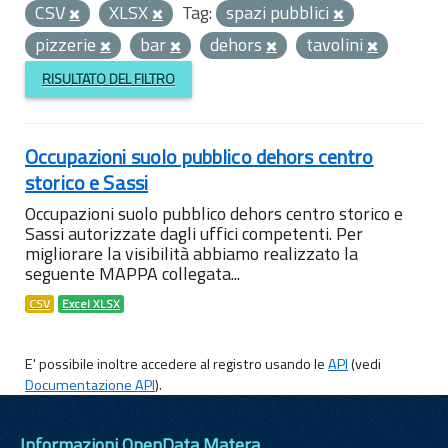
CSV
XLSX
Tag:
spazi pubblici
pizzerie
bar
dehors
tavolini
RISULTATO DEL FILTRO
Occupazioni suolo pubblico dehors centro
storico e Sassi
Occupazioni suolo pubblico dehors centro storico e
Sassi autorizzate dagli uffici competenti. Per
migliorare la visibilità abbiamo realizzato la
seguente MAPPA collegata...
CSV
Excel XLSX
E' possibile inoltre accedere al registro usando le
API
(vedi
Documentazione API
).
Informazioni OpenData Matera