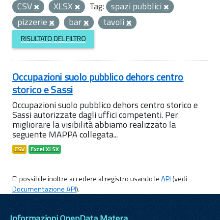
CSV
XLSX
Tag:
spazi pubblici
pizzerie
bar
tavoli
RISULTATO DEL FILTRO
Occupazioni suolo pubblico dehors centro
storico e Sassi
Occupazioni suolo pubblico dehors centro storico e
Sassi autorizzate dagli uffici competenti. Per
migliorare la visibilità abbiamo realizzato la
seguente MAPPA collegata...
CSV
Excel XLSX
E' possibile inoltre accedere al registro usando le
API
(vedi
Documentazione API
).
Informazioni OpenData Matera