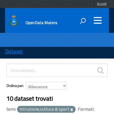
Accedi
OpenData Matera
DATI
ENTI
Dataset
TEMI
INFORMAZIONI
Ordina per
10 dataset trovati
temi:
Istruzione,cultura & sport
Formati: