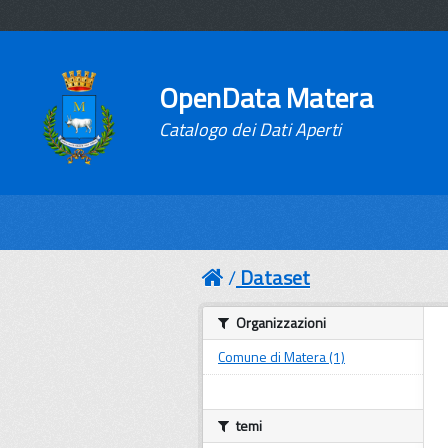
OpenData Matera
Catalogo dei Dati Aperti
Dataset
Organizzazioni
Comune di Matera (1)
temi