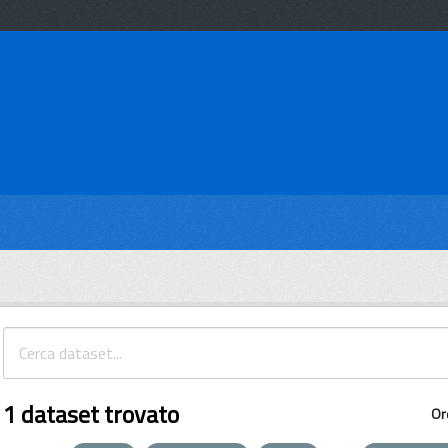
1 dataset trovato
Or