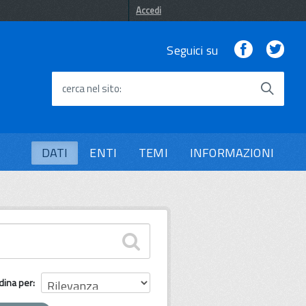
Accedi
Facebook
Twi
Seguici su
cerca nel sito
DATI
ENTI
TEMI
INFORMAZIONI
dina per