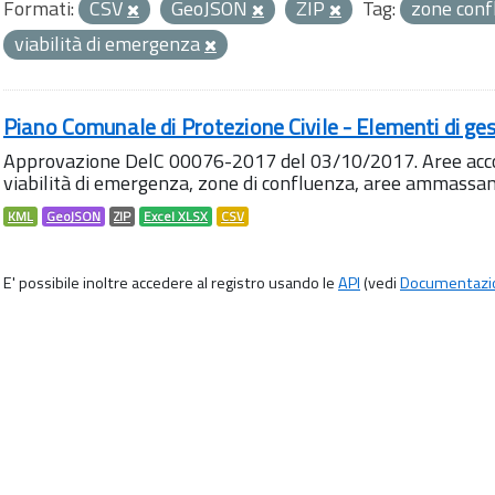
Formati:
CSV
GeoJSON
ZIP
Tag:
zone con
viabilità di emergenza
Piano Comunale di Protezione Civile - Elementi di ges
Approvazione DelC 00076-2017 del 03/10/2017. Aree accog
viabilità di emergenza, zone di confluenza, aree ammass
KML
GeoJSON
ZIP
Excel XLSX
CSV
E' possibile inoltre accedere al registro usando le
API
(vedi
Documentazi