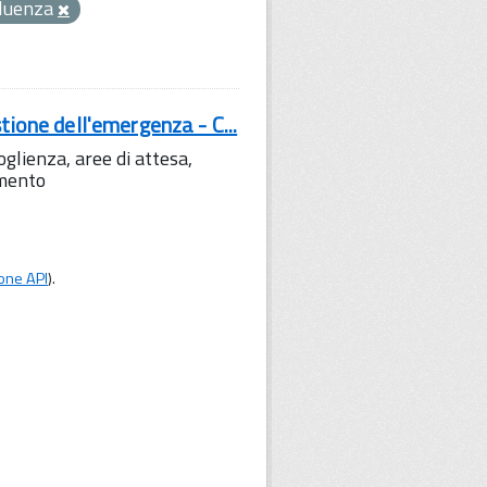
fluenza
tione dell'emergenza - C...
lienza, aree di attesa,
amento
one API
).