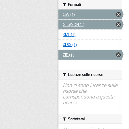
Formati
CSV (1)
GeoJSON (1)
KML (1)
XLSX (1)
ZIP (1)
Licenze sulle risorse
Non ci sono Licenze sulle
risorse che
corrispondono a questa
ricerca
Sottotemi