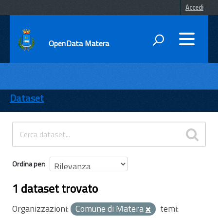
Accedi
OpenData Matera
DATI
ENTI
Dataset
TEMI
INFORMAZIONI
Ordina per
1 dataset trovato
Organizzazioni:
Comune di Matera
temi: