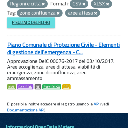
Regioni e città
Formati:
CSV
XLSX
Tag:
zone confluenza
aree attesa
RISULTATO DEL FILTRO
Piano Comunale di Protezione Civile - Elementi
di gestione dell'emergenza - C...
Approvazione DelC 00076-2017 del 03/10/2017.
Aree accoglienza, aree di attesa, viabilità di
emergenza, zone di confluenza, aree
ammassamento
KML
GeoJSON
ZIP
Excel XLSX
CSV
E' possibile inoltre accedere al registro usando le
API
(vedi
Documentazione API
).
Informazioni OpenData Matera