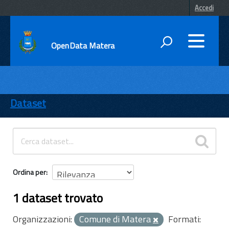
Accedi
OpenData Matera
DATI
ENTI
Dataset
TEMI
INFORMAZIONI
Ordina per
1 dataset trovato
Organizzazioni:
Comune di Matera
Formati: