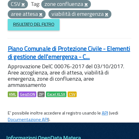
CSV
Tag:
zone confluenza
aree attesa
viabilità di emergenza
RISULTATO DEL FILTRO
Piano Comunale di Protezione Civile - Elementi
di gestione dell'emergenza - C...
Approvazione DelC 00076-2017 del 03/10/2017.
Aree accoglienza, aree di attesa, viabilità di
emergenza, zone di confluenza, aree
ammassamento
KML
GeoJSON
ZIP
Excel XLSX
CSV
E' possibile inoltre accedere al registro usando le
API
(vedi
Documentazione API
).
Informazioni OpenData Matera