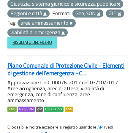
Giustizia, sistema giuridico e sicurezza pubblica
Regioni e città
Formati:
GeoJSON
ZIP
Tag:
aree ammassamento
viabilità di emergenza
RISULTATO DEL FILTRO
Piano Comunale di Protezione Civile - Elementi
di gestione dell'emergenza - C...
Approvazione DelC 00076-2017 del 03/10/2017.
Aree accoglienza, aree di attesa, viabilità di
emergenza, zone di confluenza, aree
ammassamento
KML
GeoJSON
ZIP
Excel XLSX
CSV
E' possibile inoltre accedere al registro usando le
API
(vedi