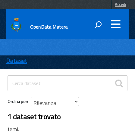
Accedi
OpenData Matera
DATI
ENTI
Dataset
TEMI
INFORMAZIONI
Ordina per
1 dataset trovato
temi: