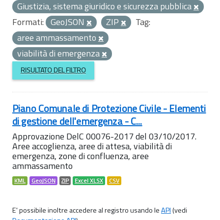
Giustizia, sistema giuridico e sicurezza pubblica
Formati:
GeoJSON
ZIP
Tag:
aree ammassamento
viabilità di emergenza
RISULTATO DEL FILTRO
Piano Comunale di Protezione Civile - Elementi
di gestione dell'emergenza - C...
Approvazione DelC 00076-2017 del 03/10/2017.
Aree accoglienza, aree di attesa, viabilità di
emergenza, zone di confluenza, aree
ammassamento
KML
GeoJSON
ZIP
Excel XLSX
CSV
E' possibile inoltre accedere al registro usando le
API
(vedi