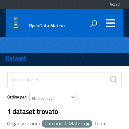
Accedi
OpenData Matera
DATI
ENTI
Dataset
TEMI
INFORMAZIONI
Ordina per
1 dataset trovato
Organizzazioni:
Comune di Matera
temi: