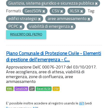
Giustizia, sistema giuridico e sicurezza pubblica
Formati:
GeoJSON
CSV
XLSX
Tag:
edifici strategici
aree ammassamento
PCPC
viabilità di emergenza
RISULTATO DEL FILTRO
Piano Comunale di Protezione Civile - Elementi
di gestione dell'emergenza - C...
Approvazione DelC 00076-2017 del 03/10/2017.
Aree accoglienza, aree di attesa, viabilità di
emergenza, zone di confluenza, aree
ammassamento
KML
GeoJSON
ZIP
Excel XLSX
CSV
E' possibile inoltre accedere al registro usando le
API
(vedi