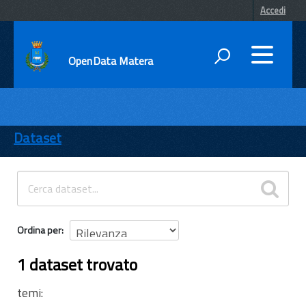
Accedi
OpenData Matera
DATI
ENTI
Dataset
TEMI
INFORMAZIONI
Ordina per
1 dataset trovato
temi: