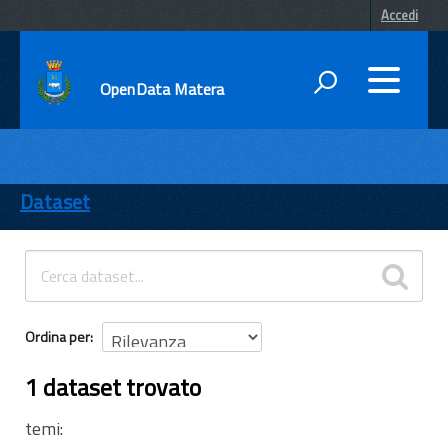
Accedi
OpenData Matera
DATI
ENTI
Dataset
TEMI
INFORMAZIONI
Ordina per
1 dataset trovato
temi: