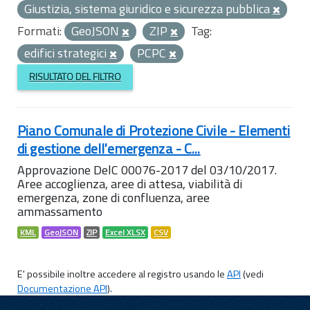
Giustizia, sistema giuridico e sicurezza pubblica
Formati:
GeoJSON
ZIP
Tag:
edifici strategici
PCPC
RISULTATO DEL FILTRO
Piano Comunale di Protezione Civile - Elementi
di gestione dell'emergenza - C...
Approvazione DelC 00076-2017 del 03/10/2017.
Aree accoglienza, aree di attesa, viabilità di
emergenza, zone di confluenza, aree
ammassamento
KML
GeoJSON
ZIP
Excel XLSX
CSV
E' possibile inoltre accedere al registro usando le
API
(vedi
Documentazione API
).