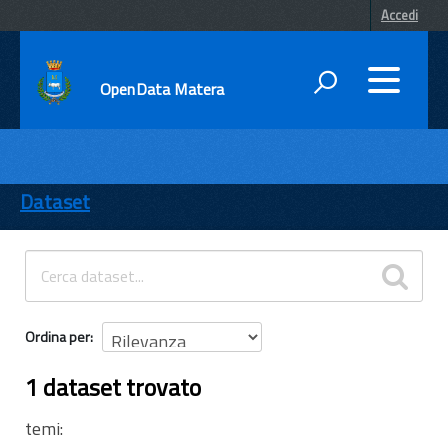
Accedi
OpenData Matera
DATI
ENTI
Dataset
TEMI
INFORMAZIONI
Ordina per
1 dataset trovato
temi: