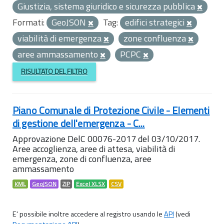
Giustizia, sistema giuridico e sicurezza pubblica
Formati:
GeoJSON
Tag:
edifici strategici
viabilità di emergenza
zone confluenza
aree ammassamento
PCPC
RISULTATO DEL FILTRO
Piano Comunale di Protezione Civile - Elementi
di gestione dell'emergenza - C...
Approvazione DelC 00076-2017 del 03/10/2017.
Aree accoglienza, aree di attesa, viabilità di
emergenza, zone di confluenza, aree
ammassamento
KML
GeoJSON
ZIP
Excel XLSX
CSV
E' possibile inoltre accedere al registro usando le
API
(vedi