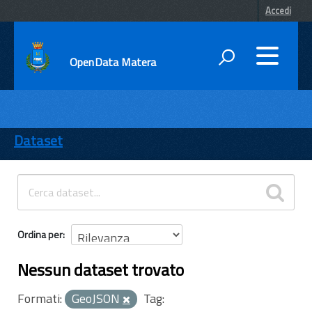
Accedi
OpenData Matera
DATI
ENTI
Dataset
TEMI
INFORMAZIONI
Ordina per
Nessun dataset trovato
Formati:
GeoJSON
Tag: