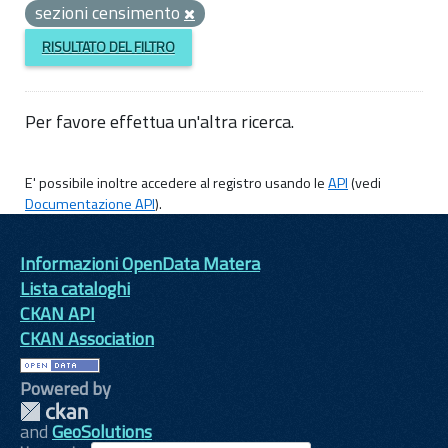
sezioni censimento
RISULTATO DEL FILTRO
Per favore effettua un'altra ricerca.
E' possibile inoltre accedere al registro usando le
API
(vedi
Documentazione API
).
Informazioni OpenData Matera
Lista cataloghi
CKAN API
CKAN Association
Powered by
and
GeoSolutions