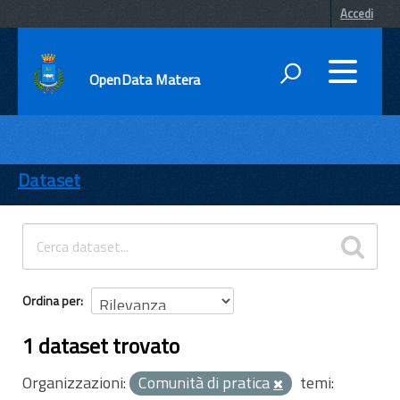
Accedi
OpenData Matera
DATI
ENTI
Dataset
TEMI
INFORMAZIONI
Ordina per
1 dataset trovato
Organizzazioni:
Comunità di pratica
temi: