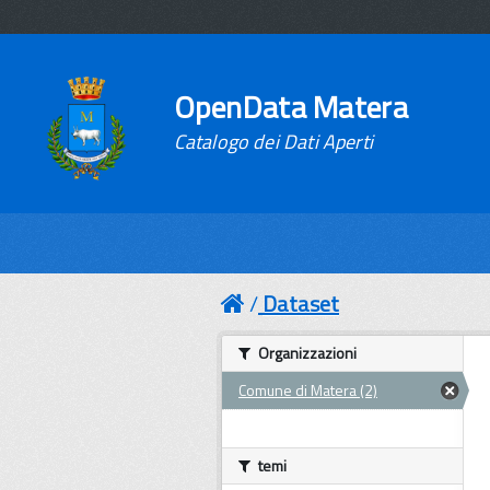
OpenData Matera
Catalogo dei Dati Aperti
Dataset
Organizzazioni
Comune di Matera (2)
temi