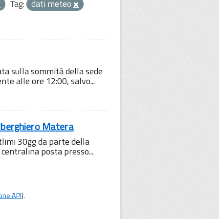
Tag:
dati meteo
lata sulla sommità della sede
te alle ore 12:00, salvo...
Alberghiero Matera
tlimi 30gg da parte della
 centralina posta presso...
one API
).