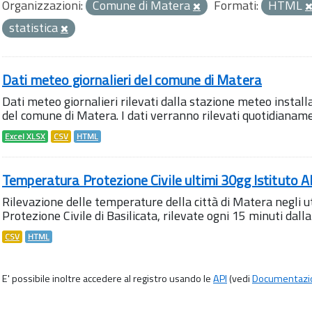
Organizzazioni:
Comune di Matera
Formati:
HTML
statistica
Dati meteo giornalieri del comune di Matera
Dati meteo giornalieri rilevati dalla stazione meteo instal
del comune di Matera. I dati verranno rilevati quotidianamen
Excel XLSX
CSV
HTML
Temperatura Protezione Civile ultimi 30gg Istituto 
Rilevazione delle temperature della città di Matera negli u
Protezione Civile di Basilicata, rilevate ogni 15 minuti dalla
CSV
HTML
E' possibile inoltre accedere al registro usando le
API
(vedi
Documentazi