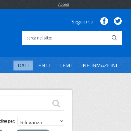
Accedi
Facebook
Twi
Seguici su
cerca nel sito
DATI
ENTI
TEMI
INFORMAZIONI
dina per