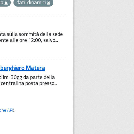
eo
dati-dinamici
lata sulla sommità della sede
te alle ore 12:00, salvo...
Alberghiero Matera
tlimi 30gg da parte della
 centralina posta presso...
one API
).