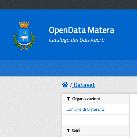
OpenData Matera
Catalogo dei Dati Aperti
Dataset
Organizzazioni
Comune di Matera (2)
temi