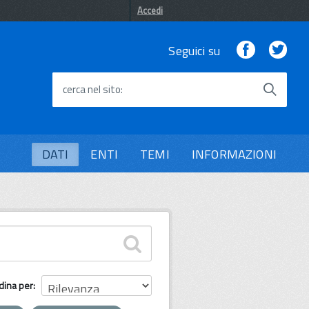
Accedi
Facebook
Twi
Seguici su
cerca nel sito
DATI
ENTI
TEMI
INFORMAZIONI
dina per