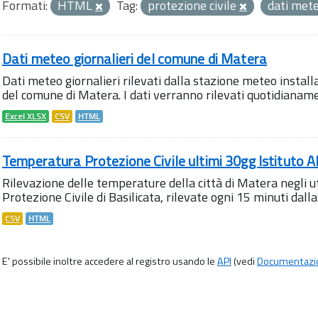
Formati:
HTML
Tag:
protezione civile
dati met
Dati meteo giornalieri del comune di Matera
Dati meteo giornalieri rilevati dalla stazione meteo instal
del comune di Matera. I dati verranno rilevati quotidianamen
Excel XLSX
CSV
HTML
Temperatura Protezione Civile ultimi 30gg Istituto 
Rilevazione delle temperature della città di Matera negli u
Protezione Civile di Basilicata, rilevate ogni 15 minuti dalla
CSV
HTML
E' possibile inoltre accedere al registro usando le
API
(vedi
Documentazi