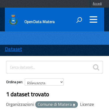
Accedi
OpenData Matera
DATI
ENTI
Dataset
TEMI
INFORMAZIONI
Ordina per
1 dataset trovato
Organizzazioni:
Comune di Matera
Licenze