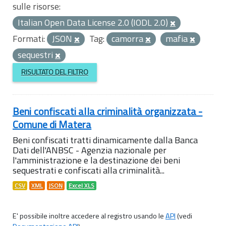
sulle risorse:
Italian Open Data License 2.0 (IODL 2.0)
Formati:
JSON
Tag:
camorra
mafia
sequestri
RISULTATO DEL FILTRO
Beni confiscati alla criminalità organizzata -
Comune di Matera
Beni confiscati tratti dinamicamente dalla Banca
Dati dell'ANBSC - Agenzia nazionale per
l'amministrazione e la destinazione dei beni
sequestrati e confiscati alla criminalità...
CSV
XML
JSON
Excel XLS
E' possibile inoltre accedere al registro usando le
API
(vedi