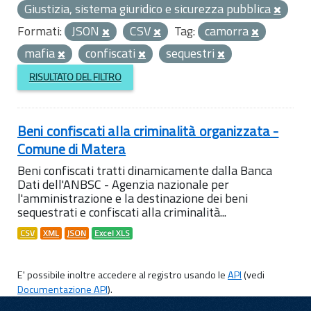
Giustizia, sistema giuridico e sicurezza pubblica
Formati:
JSON
CSV
Tag:
camorra
mafia
confiscati
sequestri
RISULTATO DEL FILTRO
Beni confiscati alla criminalità organizzata -
Comune di Matera
Beni confiscati tratti dinamicamente dalla Banca
Dati dell'ANBSC - Agenzia nazionale per
l'amministrazione e la destinazione dei beni
sequestrati e confiscati alla criminalità...
CSV
XML
JSON
Excel XLS
E' possibile inoltre accedere al registro usando le
API
(vedi
Documentazione API
).