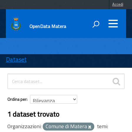
Accedi
OpenData Matera
DATI
ENTI
Dataset
TEMI
INFORMAZIONI
Ordina per
1 dataset trovato
Organizzazioni:
Comune di Matera
temi: