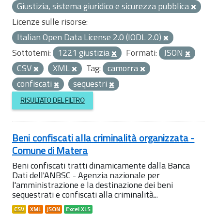
Giustizia, sistema giuridico e sicurezza pubblica
Licenze sulle risorse:
Italian Open Data License 2.0 (IODL 2.0)
Sottotemi:
1221 giustizia
Formati:
JSON
CSV
XML
Tag:
camorra
confiscati
sequestri
RISULTATO DEL FILTRO
Beni confiscati alla criminalità organizzata -
Comune di Matera
Beni confiscati tratti dinamicamente dalla Banca
Dati dell'ANBSC - Agenzia nazionale per
l'amministrazione e la destinazione dei beni
sequestrati e confiscati alla criminalità...
CSV
XML
JSON
Excel XLS