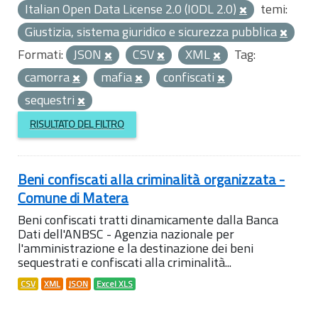
Italian Open Data License 2.0 (IODL 2.0)
temi:
Giustizia, sistema giuridico e sicurezza pubblica
Formati:
JSON
CSV
XML
Tag:
camorra
mafia
confiscati
sequestri
RISULTATO DEL FILTRO
Beni confiscati alla criminalità organizzata -
Comune di Matera
Beni confiscati tratti dinamicamente dalla Banca
Dati dell'ANBSC - Agenzia nazionale per
l'amministrazione e la destinazione dei beni
sequestrati e confiscati alla criminalità...
CSV
XML
JSON
Excel XLS