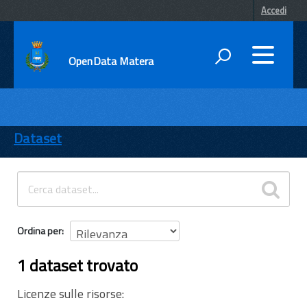
Accedi
OpenData Matera
DATI
ENTI
Dataset
TEMI
INFORMAZIONI
Ordina per
1 dataset trovato
Licenze sulle risorse: