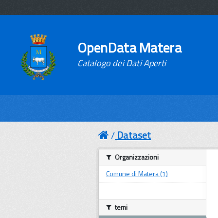
OpenData Matera
Catalogo dei Dati Aperti
Dataset
Organizzazioni
Comune di Matera (1)
temi