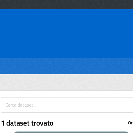
1 dataset trovato
Or