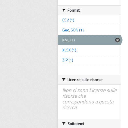
Formati
CSV (1)
GeoJSON (1)
KML (1)
XLSX (1)
ZIP (1)
Licenze sulle risorse
Non ci sono Licenze sulle
risorse che
corrispondono a questa
ricerca
Sottotemi