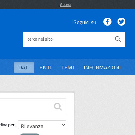
Accedi
Facebook
Twi
Seguici su
cerca nel sito
DATI
ENTI
TEMI
INFORMAZIONI
dina per