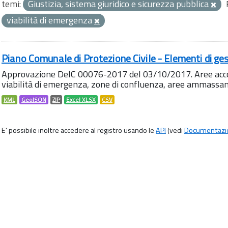
temi:
Giustizia, sistema giuridico e sicurezza pubblica
viabilità di emergenza
Piano Comunale di Protezione Civile - Elementi di ges
Approvazione DelC 00076-2017 del 03/10/2017. Aree accog
viabilità di emergenza, zone di confluenza, aree ammass
KML
GeoJSON
ZIP
Excel XLSX
CSV
E' possibile inoltre accedere al registro usando le
API
(vedi
Documentazi