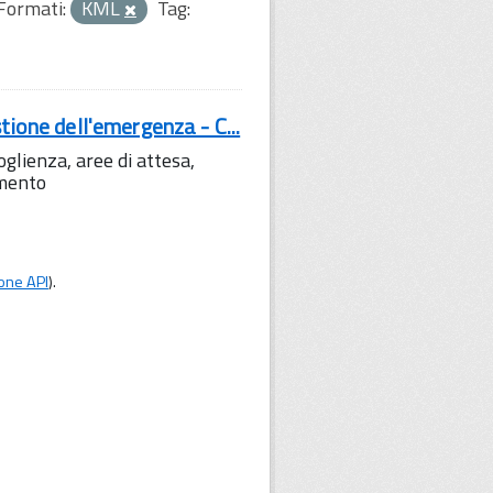
Formati:
KML
Tag:
tione dell'emergenza - C...
lienza, aree di attesa,
amento
one API
).