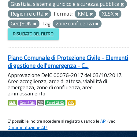
Giustizia, sistema giuridico e sicurezza pubblica
Regioni e città
Formati:
KML
XLSX
GeoJSON
Tag:
zone confluenza
RISULTATO DEL FILTRO
Piano Comunale di Protezione Civile - Elementi
di gestione dell'emergenza - C...
Approvazione DelC 00076-2017 del 03/10/2017.
Aree accoglienza, aree di attesa, viabilità di
emergenza, zone di confluenza, aree
ammassamento
KML
GeoJSON
ZIP
Excel XLSX
CSV
E' possibile inoltre accedere al registro usando le
API
(vedi
Documentazione API
).