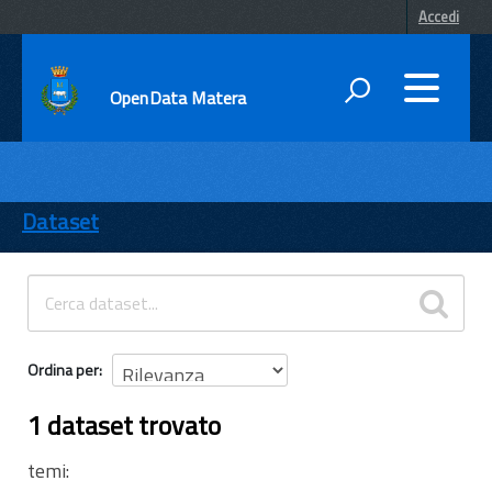
Accedi
OpenData Matera
DATI
ENTI
Dataset
TEMI
INFORMAZIONI
Ordina per
1 dataset trovato
temi: