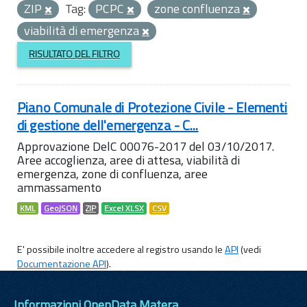
ZIP
Tag:
PCPC
zone confluenza
viabilità di emergenza
RISULTATO DEL FILTRO
Piano Comunale di Protezione Civile - Elementi
di gestione dell'emergenza - C...
Approvazione DelC 00076-2017 del 03/10/2017.
Aree accoglienza, aree di attesa, viabilità di
emergenza, zone di confluenza, aree
ammassamento
KML
GeoJSON
ZIP
Excel XLSX
CSV
E' possibile inoltre accedere al registro usando le
API
(vedi
Documentazione API
).
Informazioni OpenData Matera